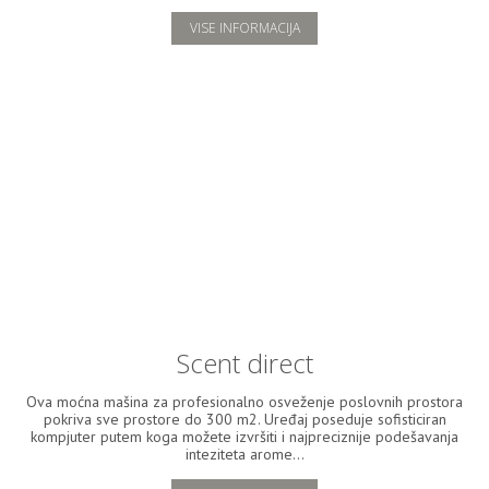
VISE INFORMACIJA
Scent direct
Ova moćna mašina za profesionalno osveženje poslovnih prostora
pokriva sve prostore do 300 m2. Uređaj poseduje sofisticiran
kompjuter putem koga možete izvršiti i najpreciznije podešavanja
inteziteta arome...