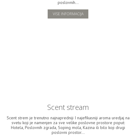
poslovnih...
VISE INFORMACIJA
Scent stream
Scent strem je trenutno najnapredniji I najefikasniji aroma uredjaj na
svetu koji je namenjen za sve velike poslovne prostore poput:
Hotela, Poslovnih zgrada, Soping mola, Kazina ili bilo koji drugi
poslovni prostor...