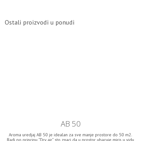
Ostali proizvodi u ponudi
AB 50
Aroma uredjaj AB 50 je idealan za sve manje prostore do 50 m2.
Radi po principu “Dry air” sto znaci da u prostor ubacuje miris u vidu