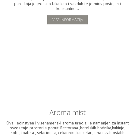
pare koja je jednako laka kao i vazduh te je miris postojan i
konstantno...
VISE INFORMACIJA
Aroma mist
Ovaj jedinstven i visenamenski aroma uredjaj je namenjen za instant
osvezenje prostorija poput: Restorana ,hotelskih hodnika,kuhinje,
soba, toaleta , svlacionica, cekaonica,kancelarija pa i svih ostalih