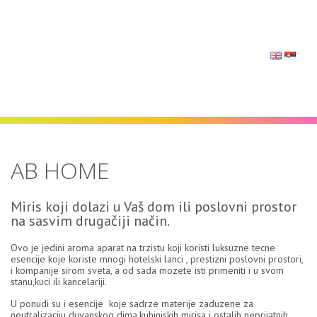
Navigacija
AB HOME
Miris koji dolazi u Vaš dom ili poslovni prostor
na sasvim drugačiji način.
Ovo je jedini aroma aparat na trzistu koji koristi luksuzne tecne
esencije koje koriste mnogi hotelski lanci , prestizni poslovni prostori,
i kompanije sirom sveta, a od sada mozete isti primeniti i u svom
stanu,kuci ili kancelariji.
U ponudi su i esencije koje sadrze materije zaduzene za
neutralizaciju duvanskog dima,kuhinjskih mirisa i ostalih neprijatnih