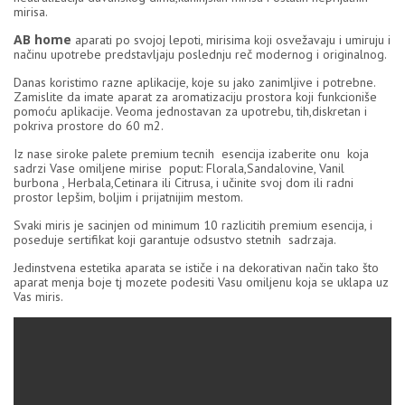
mirisa.
AB home
aparati po svojoj lepoti, mirisima koji osvežavaju i umiruju i
načinu upotrebe predstavljaju poslednju reč modernog i originalnog.
Danas koristimo razne aplikacije, koje su jako zanimljive i potrebne.
Zamislite da imate aparat za aromatizaciju prostora koji funkcioniše
pomoću aplikacije. Veoma jednostavan za upotrebu, tih,diskretan i
pokriva prostore do 60 m2.
Iz nase siroke palete premium tecnih esencija izaberite onu koja
sadrzi Vase omiljene mirise poput: Florala,Sandalovine, Vanil
burbona , Herbala,Cetinara ili Citrusa, i učinite svoj dom ili radni
prostor lepšim, boljim i prijatnijim mestom.
Svaki miris je sacinjen od minimum 10 razlicitih premium esencija, i
poseduje sertifikat koji garantuje odsustvo stetnih sadrzaja.
Jedinstvena estetika aparata se ističe i na dekorativan način tako što
aparat menja boje tj mozete podesiti Vasu omiljenu koja se uklapa uz
Vas miris.